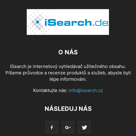
O NÁS
ISearch je internetový vyhledávač užitečného obsahu.
Píšeme průvodce a recenze produktů a služeb, abyste byli
lépe informováni.
Kontaktujte nás:
info@isearch.cz
NÁSLEDUJ NÁS