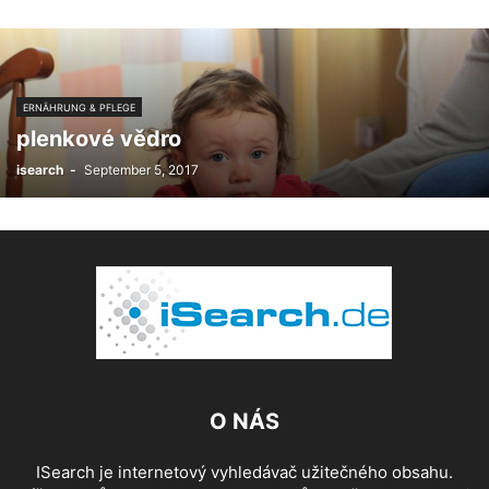
ERNÄHRUNG & PFLEGE
plenkové vědro
isearch
-
September 5, 2017
O NÁS
ISearch je internetový vyhledávač užitečného obsahu.