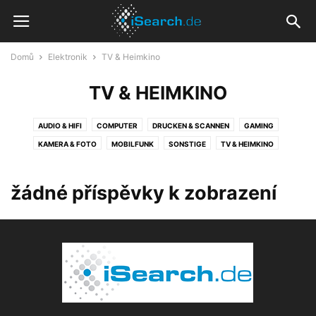
Domů
Elektronik
TV & Heimkino
TV & HEIMKINO
AUDIO & HIFI
COMPUTER
DRUCKEN & SCANNEN
GAMING
KAMERA & FOTO
MOBILFUNK
SONSTIGE
TV & HEIMKINO
žádné příspěvky k zobrazení