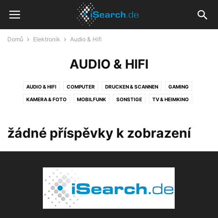
Domů
Elektronik
Audio & Hifi
AUDIO & HIFI
AUDIO & HIFI
COMPUTER
DRUCKEN & SCANNEN
GAMING
KAMERA & FOTO
MOBILFUNK
SONSTIGE
TV & HEIMKINO
žádné příspěvky k zobrazení