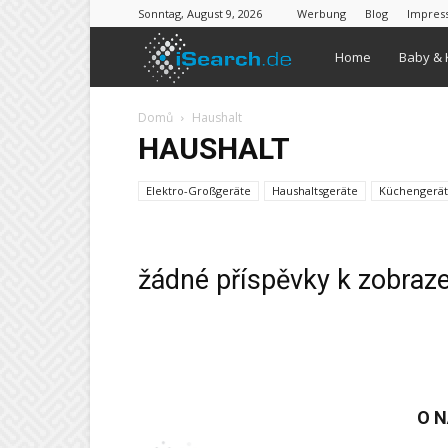
Sonntag, August 9, 2026
Werbung
Blog
Impres
iSearch
Home
Baby & 
Domů
Haushalt
HAUSHALT
Elektro-Großgeräte
Haushaltsgeräte
Küchengerä
žádné příspěvky k zobraz
O 