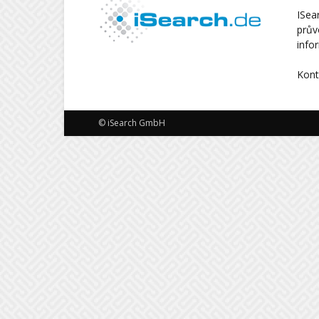
ISea
prův
info
Kont
© iSearch GmbH