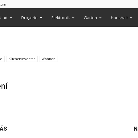
sum
Kind
Drogerie
Elektronik
Garten
Haushalt
te
Kücheninventar
Wohnen
ení
NÁS
N