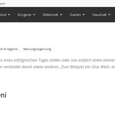
sum
Kind
Drogerie
Elektronik
Garten
Haushalt
ik & Hygiene
Nahrungsergänzung
eines erfolgreichen Tages bilden oder uns einfach einen klein
er verbindet damit etwas anderes. Zum Beispiel ein Glas Wein, e
ení