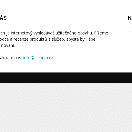
NÁS
N
rch je internetový vyhledávač užitečného obsahu. Píšeme
odce a recenze produktů a služeb, abyste byli lépe
rmováni.
aktujte nás:
info@isearch.cz