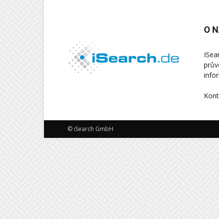
O 
ISea
prův
info
Kont
© iSearch GmbH