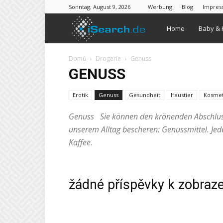
Sonntag, August 9, 2026
Werbung
Blog
Impres
iSearch
Home
Baby & 
Domů
Drogerie
Genuss
GENUSS
Erotik
Genuss
Gesundheit
Haustier
Kosmet
Genuss Sie können den krönenden Abschluss 
unserem Alltag bescheren: Genussmittel. Jed
Kaffee.
žádné příspěvky k zobraz